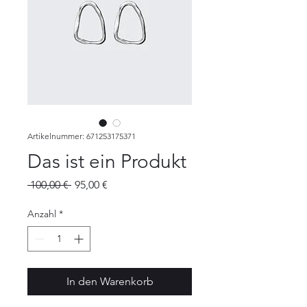
Artikelnummer: 671253175371
Das ist ein Produkt
Standardpreis
Sale-
 100,00 € 
95,00 €
Preis
Anzahl
*
In den Warenkorb