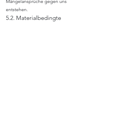
Mängelansprüche gegen uns
entstehen.
5.2. Materialbedingte
Abweichungen
Unwesentliche, zumutbare
Abweichungen in Abmessungen und
Ausführungen (Farbe und Struktur),
insbesondere bei Nachbestellungen,
bleiben vorbehalten.
Dies gilt insbesondere für Materialien
wie Massivhölzer, Furniere, Leder,
Stoffe und ähnliche.
5.3. Energetische Qualität und
Lüftung
Durch den fachgerechten Einbau
moderner Fenster, Außentüren sowie