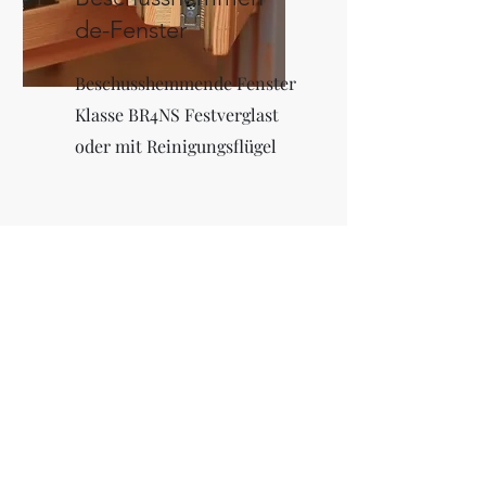
de-Fenster
Beschusshemmende Fenster
Klasse BR4NS Festverglast
oder mit Reinigungsflügel
Brandschutz-
Fenster